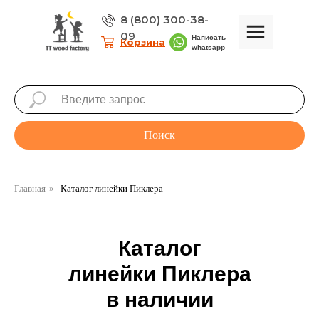
8 (800) 300-38-
09
Написать
Корзина
whatsapp
Поиск
та
Акции
Контакты
Главная
»
Каталог линейки Пиклера
Ваш город:
Москва
Каталог
линейки Пиклера
в наличии