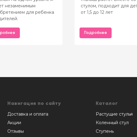
ет незаменимым
стулом, подходит для де
бретением для ребенка
от 1,5 до 12 лет
дителей.
робнее
Подробнее
Навигация по сайту
Каталог
Доставка и оплата
Растущие стулья
Акции
Коленный стул
Отзывы
Ступень