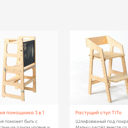
ня помощника 3 в 1
Растущий стул TiTo
я поможет быть с
Шлифованный под покра
слым на одном уровне и
Малыш растёт вместе со