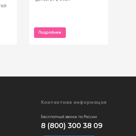
тей
Испо
стул
Подробнее
По
Контактная информация
Бесплатный звонок по России
8 (800) 300 38 09