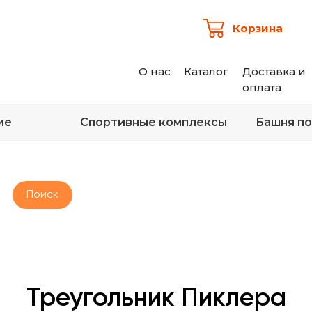
Корзина
О нас
Каталог
Доставка и
оплата
ие
Спортивные комплексы
Башня по
Поиск
Характеристика:
Треугольник Пиклера
Размер:
130 х 46 см
Бесплатный звонок по России