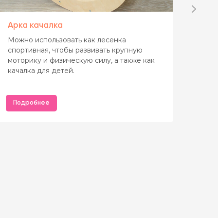
Арка качалка
Гор
Можно использовать как лесенка
Эле
спортивная, чтобы развивать крупную
трен
моторику и физическую силу, а также как
кот
качалка для детей.
эру
уск
Подробнее
По