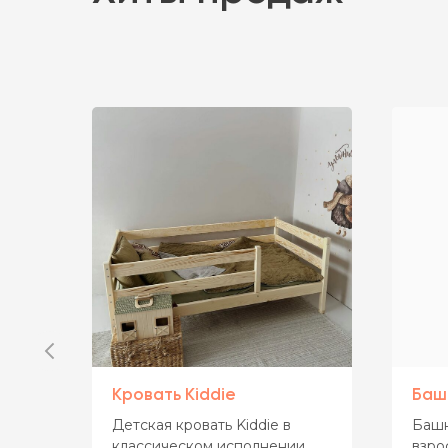
й
Кровать Kiddie
Баш
к
Детская кровать Kiddie в
Башн
классическом исполнении
взро