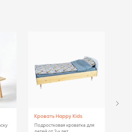
Кровать Happy Kids
Сту
ску
Подростковая кроватка для
Уни
детей от 2-х лет
для