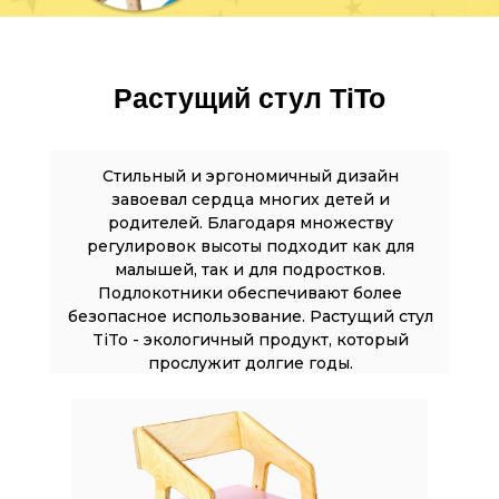
Растущий стул TiTo
Стильный и эргономичный дизайн
Бесплатный звонок по России
завоевал сердца многих детей и
8 (800) 300 38 09
родителей. Благодаря множеству
регулировок высоты подходит как для
малышей, так и для подростков.
Заказать звонок
Подлокотники обеспечивают более
безопасное использование. Растущий стул
TiTo - экологичный продукт, который
прослужит долгие годы.