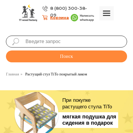
8 (800) 300-38-
09
 TiTo
Написать
Корзина
whatsapp
 в
Поиск
та
Акции
Контакты
Главная
»
Растущий стул TiTo покрытый лаком
Ваш город:
Москва
При покупке
растущего стула TiTo
мягкая подушка для
сидения в подарок